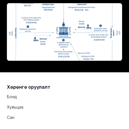
Хөрөнгө оруулалт
Бонд
Хувьцаа
Сан