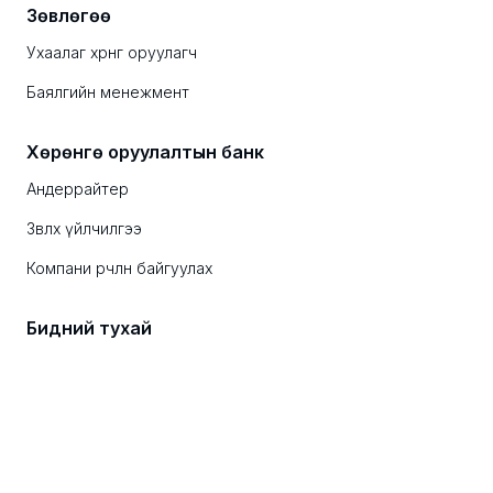
Зөвлөгөө
Ухаалаг хөрөнгө оруулагч
Баялгийн менежмент
Хөрөнгө оруулалтын банк
Андеррайтер
Зөвлөх үйлчилгээ
Компани өөрчлөн байгуулах
Бидний тухай
Танилцуулга
Манай баг
Яагаад Ард Секюритиз
Түүхэн замнал