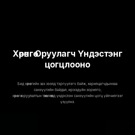
Хөрөнгө Оруулагч Үндэстэнг
цогцлооно
Бид хөрөнгийн зах зээлд тэргүүлэгч байж, харилцагчдынхаа
санхүүгийн байдал, ирээдүйн зорилго,
хөрөнгө оруулалтын төлөвлөгөөнд үндэслэн санхүүгийн цогц үйлчилгээг
үзүүлнэ.